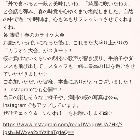
「外で食べると一段と美味しいね」「綺麗に咲いたねぇ」
と会話も弾み、春の味覚を心ゆくまで堪能しました。自然
の中で過ごす時間は、心も体もリフレッシュさせてくれま
すね。
🎤 熱唱！春のカラオケ大会
お腹がいっぱいになった後は、これまた大盛り上がりの
「カラオケ大会」がスタート！
桜に負けないくらいの明るい歌声が響き渡り、手拍子やダ
ンスも飛び出して、スタッフも一緒に最高の1日を過ごさせ
ていただきました✨
ご参加いただいた皆様、本当にありがとうございました！
📱 Instagramでも公開中！
当日の楽しそうなご様子や、満開の桜の写真は公式
Instagramでもアップしています。
ぜひチェック＆「いいね！」をお願いします📸✨
https://www.instagram.com/reel/DWqqrWUAZHk/?
igsh=MWxya2xhYzlhaTg1eQ==