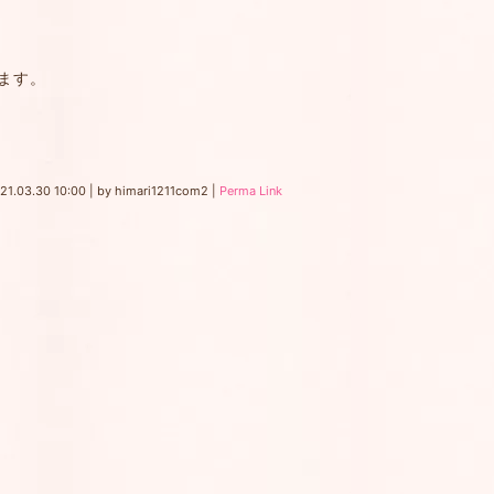
ます。
21.03.30 10:00
|
by
himari1211com2
|
Perma Link